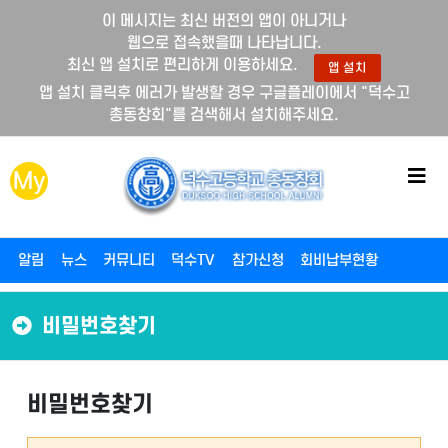
이 메시지는 최신 버전의 앱이 아니거나
웹으로 접속했을때 나타납니다.
최신 앱 설치로 편리하게 이용하세요.
앱 설치
앱 설치 클릭후 에러가 발생할 경우 구글플레이에서 "덕수고
총동창회"를 검색해서 설치해주세요.
메
My
뉴
버
튼
알림
뉴스
커뮤니티
덕수TV
참가신청
회비납부현황
비밀번호찾기
비밀번호찾기