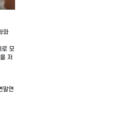
화와
례로 모
을 저
연말연