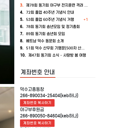
3.
제78회 동기회 야구부 전지훈련 격려 방문 - 덕수야구부 일본 후쿠오카 동계전지훈련지를 찾아
4.
72회 졸업 40주년 기념식 안내
5.
53회 졸업 60주년 기념식 거행
+1
6.
78회 동기회 송년모임 및 정기총회
7.
89회 동기회 송년회 모임
8.
베트남 덕수 동문회 소개
9.
51회 덕수 산우회 기행문(500차 산행을 마치고)
10.
제47회 동기회 소식 - 사랑방 봄 여행
계좌번호 안내
덕수고총동창
266-890034-25404(keb하나)
계좌번호 복사하기
야구부후원금
266-890050-84604(keb하나)
계좌번호 복사하기