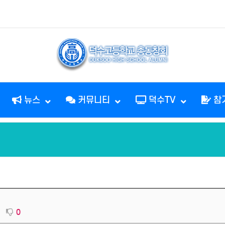
뉴스
커뮤니티
덕수TV
참
0