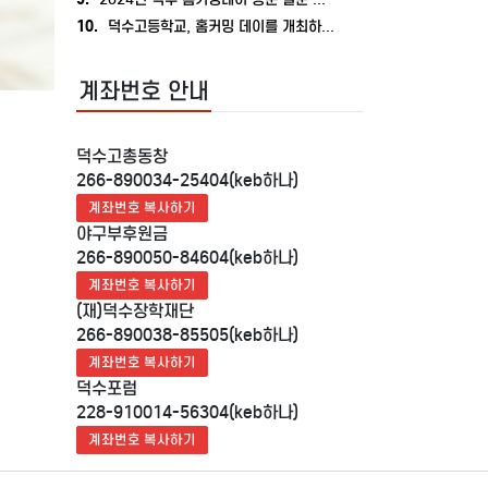
10.
덕수고등학교, 홈커밍 데이를 개최하다.
계좌번호 안내
덕수고총동창
266-890034-25404(keb하나)
계좌번호 복사하기
야구부후원금
266-890050-84604(keb하나)
계좌번호 복사하기
(재)덕수장학재단
266-890038-85505(keb하나)
계좌번호 복사하기
덕수포럼
228-910014-56304(keb하나)
계좌번호 복사하기