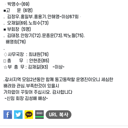
ᆞ박영수-(69)
■고 문 (6명)
. 김정우.홍일부.홍용기.안해영-이상67회ᆞ
. 오재일(69).노희수(73)
■ 부회장 (5명)
. 김태정.안창기(72).문종운(73).박노필(75).
배영희(76)
.
♢사무국장 : 최내원(76)
□ 총 무 : 안현준(85)
☆부 총 무 : 김재길(93) -이상-
.강서지역 모임2년동안 함께 동고동락할 운영진이오니 세심한
배려와 관심.부족한것이 있을시
가차없이 꾸짖어 주십시요. 감사합니다
-신임 회장 김성배 배상-