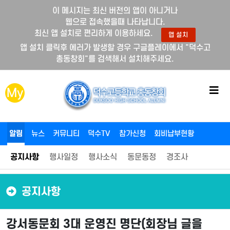
이 메시지는 최신 버전의 앱이 아니거나
웹으로 접속했을때 나타납니다.
최신 앱 설치로 편리하게 이용하세요.
앱 설치
앱 설치 클릭후 에러가 발생할 경우 구글플레이에서 "덕수고
총동창회"를 검색해서 설치해주세요.
메
My
뉴
버
튼
알림
뉴스
커뮤니티
덕수TV
참가신청
회비납부현황
공지사항
행사일정
행사소식
동문동정
경조사
공지사항
강서동문회 3대 운영진 명단(회장님 글을