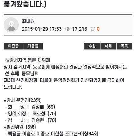
옮겨왔습니다.)
최내원
2015-01-29 17:33
17,213
0
이전글
다음글
수정
삭제
목록
※강서지역 동문 제위께
상시 강서지역 동문회에 애정어린 관심과 열정적으로 참어하시는
선,후배 동무님께
제3대 신임회장과 더불어 운영위원회가 인선되였기에 공지하여
드립니다.
●강서 운영진(23명)
ᆞ회 장 : 김성배 (69)
ᆞ명예 회장 : 배호성 (70)
ᆞ감 사 : 김송현 (70)
●발전위원 (6명)
ᆞ백용균.이승호.이종호.이현철.조대현-이상64회