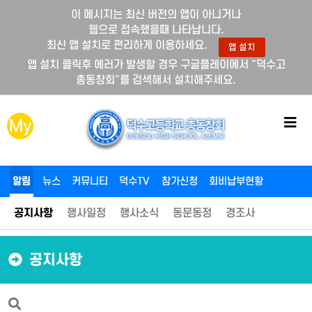
이 메시지는 최신 버전의 앱이 아니거나
웹으로 접속했을때 나타납니다.
최신 앱 설치로 편리하게 이용하세요.
앱 설치
앱 설치 클릭후 에러가 발생할 경우 구글플레이에서 "덕수고
총동창회"를 검색해서 설치해주세요.
메
My
뉴
버
튼
알림
뉴스
커뮤니티
덕수TV
참가신청
회비납부현황
공지사항
행사일정
행사소식
동문동정
경조사
공지사항