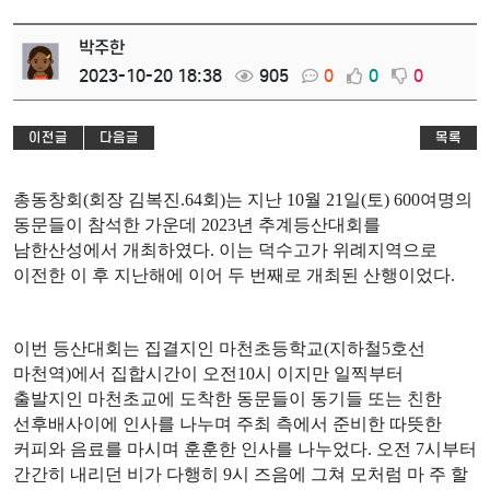
박주한
2023-10-20 18:38
905
0
0
0
이전글
다음글
목록
총동창회
(
회장 김복진
.64
회
)
는 지난
10
월
21
일
(
토
) 600
여명의
동문들이 참석한 가운데
2023
년 추계등산대회를
남한산성에서 개최하였다
.
이는 덕수고가 위례지역으로
이전한 이 후 지난해에 이어 두 번째로 개최된 산행이었다
.
이번 등산대회는 집결지인 마천초등학교
(
지하철
5
호선
마천역
)
에서 집합시간이 오전
10
시 이지만 일찍부터
출발지인 마천초교에 도착한 동문들이 동기들 또는 친한
선후배사이에 인사를 나누며 주최 측에서 준비한 따뜻한
커피와 음료를 마시며 훈훈한 인사를 나누었다
.
오전
7
시부터
간간히 내리던 비가 다행히
9
시 즈음에 그쳐 모처럼 마 주 할