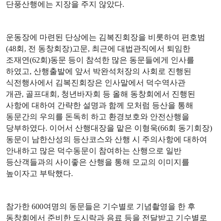
단풍산행에는 지장을 주지 않았다
.
운동장에 마련된 단상에는 김복진회장을 비롯하여 편호범
(48
회
,
전 동창회장
)
고문
,
최근에 대법관직에서 퇴임한
조재연
(62
회
)
동문 등이 참석한 많은 동문들에게 인사를
하였고
,
산행출발에 앞서 박완석처장의 사회로 진행된
식전행사에서 김복진회장은 인사말에서 덕수역사관
개관
,
골프대회
,
청년바자회 등 올해 동창회에서 진행된
사항에 대하여 간략한 설명과 함께 모처럼 등산을 통해
동문간의 우의를 돈독히 하고 환경보호와 안전산행을
당부하였다
.
이어서 산행대장을 맡은 이형욱
(66
회 동기회장
)
동문이 남한산성의 등산코스와 산행 시 주의사항에 대하여
안내하고 많은 덕수동문이 참여하는 산행으로 일반
등산객들과의 사이좋은 산행을 통해 모교의 이미지를
높이자고 부탁했다
.
참가한
600
여명의 동문들은 기수별로 기념촬영을 한 후
동창회에서 준비한 도시락과 음료 등을 전달받고 기수별로