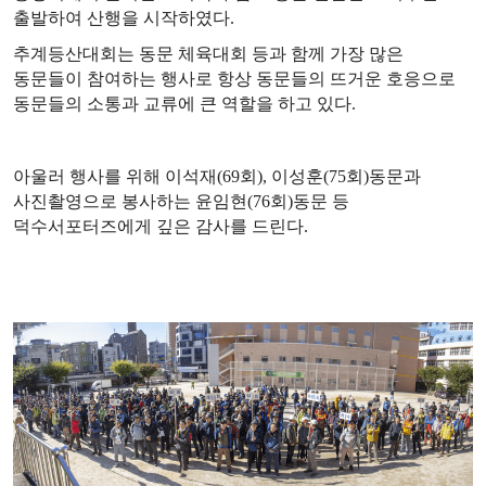
출발하여 산행을 시작하였다
.
추계등산대회는 동문 체육대회 등과 함께 가장 많은
동문들이 참여하는 행사로 항상 동문들의 뜨거운 호응으로
동문들의 소통과 교류에 큰 역할을 하고 있다
.
아울러 행사를 위해 이석재
(69
회
),
이성훈
(75
회
)
동문과
사진촬영으로 봉사하는 윤임현
(76
회
)
동문 등
덕수서포터즈에게 깊은 감사를 드린다
.