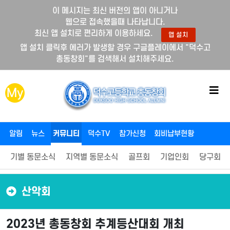
이 메시지는 최신 버전의 앱이 아니거나
웹으로 접속했을때 나타납니다.
최신 앱 설치로 편리하게 이용하세요.
앱 설치
앱 설치 클릭후 에러가 발생할 경우 구글플레이에서 "덕수고
총동창회"를 검색해서 설치해주세요.
메
My
뉴
버
튼
알림
뉴스
커뮤니티
덕수TV
참가신청
회비납부현황
기별 동문소식
지역별 동문소식
골프회
기업인회
당구회
산악회
2023년 총동창회 추계등산대회 개최