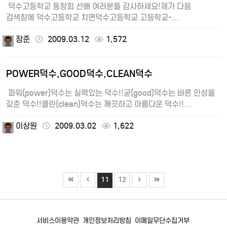
덕수고등학교 동창회 선배 여러분들 감사하세요!제가 다음
검색창에 덕수고등학교 치면덕수고등학교 고등학교-
덕수정보산업고등학교로 나오던게…
장준
2009.03.12
1,572
POWER덕수,GOOD덕수,CLEAN덕수
파워(power)덕수는 실력있는 덕수!!굳(good)덕수는 바른 인성을
갖춘 덕수!!클린(clean)덕수는 깨끗하고 아름다운 덕수!!…
이상원
2009.03.02
1,622
11
12
서비스이용약관
개인정보처리방침
이메일무단수집거부