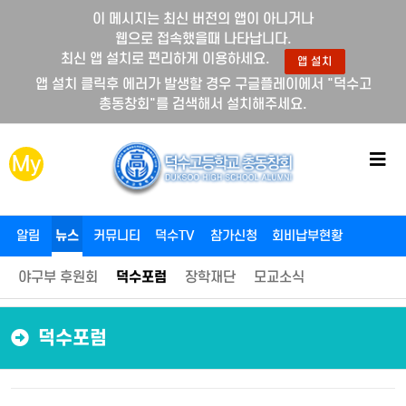
이 메시지는 최신 버전의 앱이 아니거나
웹으로 접속했을때 나타납니다.
최신 앱 설치로 편리하게 이용하세요.
앱 설치
앱 설치 클릭후 에러가 발생할 경우 구글플레이에서 "덕수고
총동창회"를 검색해서 설치해주세요.
메
My
뉴
버
튼
알림
뉴스
커뮤니티
덕수TV
참가신청
회비납부현황
야구부 후원회
덕수포럼
장학재단
모교소식
덕수포럼