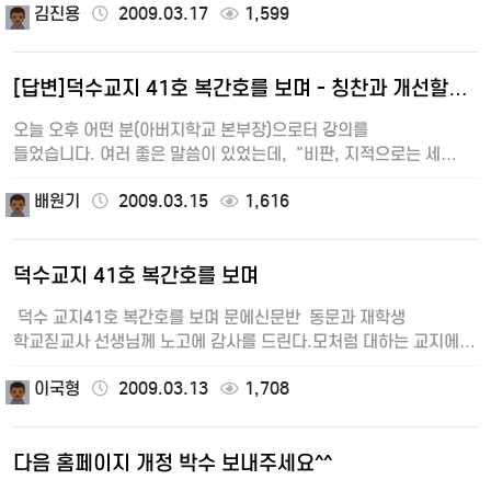
김진용
2009.03.17
1,599
[답변]덕수교지 41호 복간호를 보며 - 칭찬과 개선할…
오늘 오후 어떤 분(아버지학교 본부장)으로터 강의를
들었습니다. 여러 좋은 말씀이 있었는데, "비판, 지적으로는 세…
배원기
2009.03.15
1,616
덕수교지 41호 복간호를 보며
덕수 교지41호 복간호를 보며 문에신문반 동문과 재학생
학교짇교사 선생님께 노고에 감사를 드린다.모처럼 대하는 교지에
옛 …
이국형
2009.03.13
1,708
다음 홈페이지 개정 박수 보내주세요^^