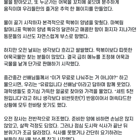
물을 받아오고, 또 누군가는 어묵을 꼬치에 꽂으며 분주하게
움직이며 우리들만의 즐거운 추억 한 페이지를 만들었다.
물이 끓기 시작하자 본격적으로 떡볶이 양념을 맞췄다. 마복림
할머니표 떡볶이 양념 특유의 달큰하고 매콤한 향이 퍼지자 지나가던
동문들의 시선도 자연스럽게 부스로 향했다.
하지만 오전 날씨는 생각보다 흐리고 쌀쌀했다. 떡볶이보다 따뜻한
어묵국물만 찾는 분들이 많았다. 결국 급히 메뉴를 조정해 어묵과
국물을 낱개 단가로 판매하기 시작했다.
중간중간 선배님들께서 “이거 무료로 나눠주는 거 아니야?” 하고
물으시면, 우리는 “유료입니다 선배님”이라고 답하며 함께 웃었다.
재학생들도 호기심 가득한 얼굴로 찾아와 가격을 물었다. “세트 5천
원입니다”라고 하니 생각보다 비싼듯한(?) 반응이어서 머쓱타드한
상황에 모두 한바탕 웃기도 했다.
오전 장사는 전반적으로 저조했다. 준비한 양에 비하면 손님은 많지
않았고, 살짝 걱정도 되었다. 그러나 점심 도시락 식사가 끝난 뒤
분위기가 조금 달라졌다. 식사를 못했거나 간단히 요기하려는
분들이 하나둘 부스를 찾기 시작했다.