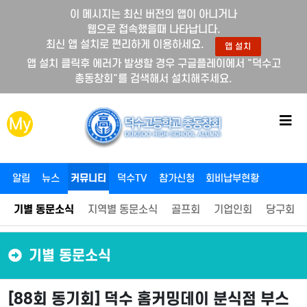
이 메시지는 최신 버전의 앱이 아니거나
웹으로 접속했을때 나타납니다.
최신 앱 설치로 편리하게 이용하세요.
앱 설치
앱 설치 클릭후 에러가 발생할 경우 구글플레이에서 "덕수고
총동창회"를 검색해서 설치해주세요.
메
My
뉴
버
튼
알림
뉴스
커뮤니티
덕수TV
참가신청
회비납부현황
기별 동문소식
지역별 동문소식
골프회
기업인회
당구회
기별 동문소식
[88회 동기회] 덕수 홈커밍데이 분식점 부스