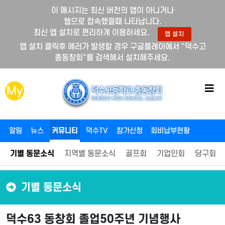
이 메시지는 최신 버전의 앱이 아니거나
웹으로 접속했을때 나타납니다.
최신 앱 설치로 편리하게 이용하세요.
앱 설치
앱 설치 클릭후 에러가 발생할 경우 구글플레이에서 "덕수고
총동창회"를 검색해서 설치해주세요.
메
My
뉴
버
튼
알림
뉴스
커뮤니티
덕수TV
참가신청
회비납부현황
기별 동문소식
지역별 동문소식
골프회
기업인회
당구회
기별 동문소식
덕수63 동창회 졸업50주년 기념행사