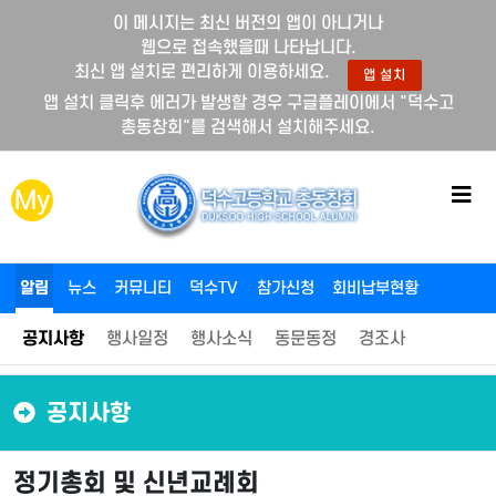
이 메시지는 최신 버전의 앱이 아니거나
웹으로 접속했을때 나타납니다.
최신 앱 설치로 편리하게 이용하세요.
앱 설치
앱 설치 클릭후 에러가 발생할 경우 구글플레이에서 "덕수고
총동창회"를 검색해서 설치해주세요.
메
My
뉴
버
튼
알림
뉴스
커뮤니티
덕수TV
참가신청
회비납부현황
공지사항
행사일정
행사소식
동문동정
경조사
공지사항
정기총회 및 신년교례회