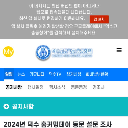
이 메시지는 최신 버전의 앱이 아니거나
웹으로 접속했을때 나타납니다.
최신 앱 설치로 편리하게 이용하세요.
앱 설치
앱 설치 클릭후 에러가 발생할 경우 구글플레이에서 "덕수고
총동창회"를 검색해서 설치해주세요.
메
My
뉴
버
튼
알림
뉴스
커뮤니티
덕수TV
참가신청
회비납부현황
공지사항
행사일정
행사소식
동문동정
경조사
공지사항
2024년 덕수 홈커밍데이 동문 설문 조사