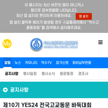
이 메시지는 최신 버전의 앱이 아니거나
웹으로 접속했을때 나타납니다.
최신 앱 설치로 편리하게 이용하세요.
앱 설치
앱 설치 클릭후 에러가 발생할 경우 구글플레이에서 "덕수고
총동창회"를 검색해서 설치해주세요.
메
My
뉴
버
튼
알림
뉴스
커뮤니티
덕수TV
참가신청
회비납부현황
공지사항
행사일정
행사소식
동문동정
경조사
공지사항
제10기 YES24 전국고교동문 바둑대회