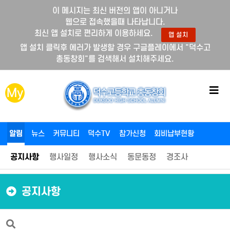
이 메시지는 최신 버전의 앱이 아니거나
웹으로 접속했을때 나타납니다.
최신 앱 설치로 편리하게 이용하세요.
앱 설치
앱 설치 클릭후 에러가 발생할 경우 구글플레이에서 "덕수고
총동창회"를 검색해서 설치해주세요.
메
My
뉴
버
튼
알림
뉴스
커뮤니티
덕수TV
참가신청
회비납부현황
공지사항
행사일정
행사소식
동문동정
경조사
공지사항