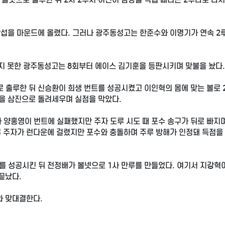
창섭을 마운드에 올렸다. 그러나 광주동성고는 한준수와 이명기가 연속 2
전하지 못한 광주동성고는 8회부터 에이스 김기훈을 등판시키며 맞불을 놨다.
 출루한 뒤 신승환이 희생 번트를 성공시켰고 이인혁의 몸에 맞는 볼로 2
승을 삼진으로 돌려세우며 실점을 막았다.
 양홍영이 번트에 실패했지만 주자 도루 시도 때 포수 송구가 뒤로 빠지며
루 주자가 런다운에 걸렸지만 포수와 충돌하며 주루 방해가 인정돼 득점을
를 성공시킨 뒤 전정배가 볼넷으로 1사 만루를 만들었다. 여기서 지강혁
끝났다.
와 맞대결한다.