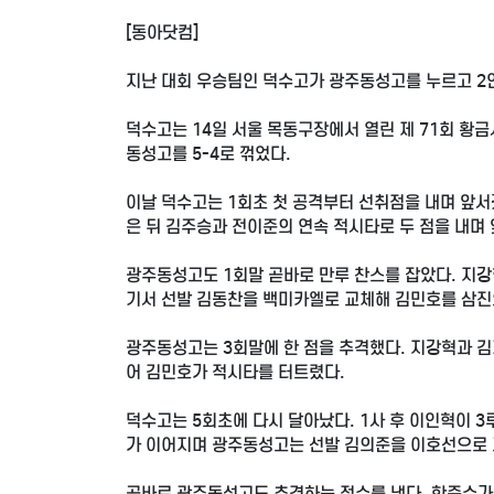
[동아닷컴]
지난 대회 우승팀인 덕수고가 광주동성고를 누르고 2
덕수고는 14일 서울 목동구장에서 열린 제 71회 황
동성고를 5-4로 꺾었다.
이날 덕수고는 1회초 첫 공격부터 선취점을 내며 앞서갔
은 뒤 김주승과 전이준의 연속 적시타로 두 점을 내며
광주동성고도 1회말 곧바로 만루 찬스를 잡았다. 지강
기서 선발 김동찬을 백미카엘로 교체해 김민호를 삼진
광주동성고는 3회말에 한 점을 추격했다. 지강혁과 
어 김민호가 적시타를 터트렸다.
덕수고는 5회초에 다시 달아났다. 1사 후 이인혁이 
가 이어지며 광주동성고는 선발 김의준을 이호선으로 
곧바로 광주동성고도 추격하는 점수를 냈다. 한준수가 