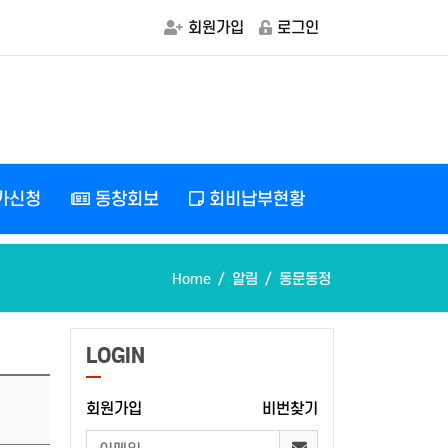
회원가입
로그인
가신청
동창회보
회비납부현황
Home
알림
동문동정
LOGIN
회원가입
비번찾기