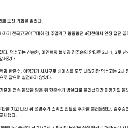
연패 도전 기회를 얻었다.
금사자기 전국고교야구대회 겸 주말리그 왕중왕전 4강전에서 연장 접전 끝
다. 덕수고는 신승환, 이인혁의 볼넷과 김주승의 안타로 2사 1, 2루 찬
 앞서갔다.
혁과 한준수, 이명기가 사사구로 베이스를 모두 채웠지만 덕수고는 2사 
으로 잡으며 실점하지 않았다.
김기훈이 연속 볼넷을 얻은 뒤 한준수가 병살타로 물러났지만 이명기의 볼
3루타를 치고 나간 뒤 윤영수가 스퀴즈 번트로 주자를 불러들였다. 김주승
교체했다.
볼넷으로 출루한 뒤 2사 2루서 허진이 담장을 직접 때리는 2루타로 다시