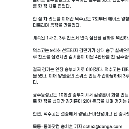
를 한 점 차로 좁혔다.
한 점 차 리드를 이어간 덕수고는 7회부터 에이스 양
터트리며 동점을 만들었다.
계속된 1사 2, 3루 찬스서 연속 삼진을 당하며 역
덕수고는 9회초 선두타자 김민기가 상대 송구 실책으로
루 찬스를 잡았지만 김기훈이 이날 4안타를 친 김주
결국 경기는 연장 승부치기로 이어졌다. 덕수고는 대타
을 냈다. 이어 양원중의 스퀴즈 번트가 간파당하며 3
다.
광주동성고는 10회말 승부치기서 김경훈이 희생 번트
로 한 점을 냈지만 김기훈이 외야 뜬공을 치며 경기는 
한편, 덕수고는 결승에서 경남고-마산용마고 전 승자
목동=동아닷컴 송치훈 기자 sch53@donga.com