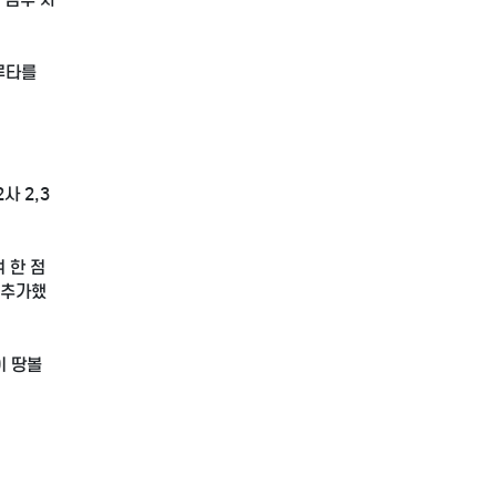
루타를
사 2,3
 한 점
 추가했
이 땅볼