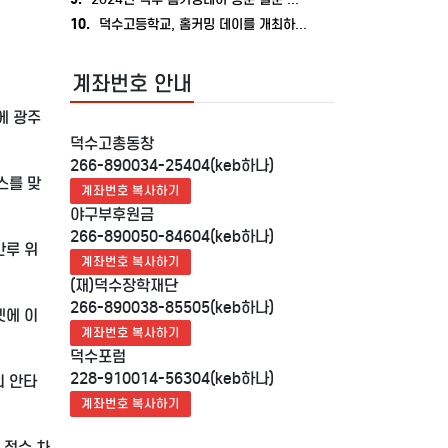
10.
덕수고등학교, 홈커밍 데이를 개최하다.
계좌번호 안내
에 광주
덕수고총동창
266-890034-25404(keb하나)
스를 맞
계좌번호 복사하기
야구부후원금
266-890050-84604(keb하나)
만루 위
계좌번호 복사하기
(재)덕수장학재단
266-890038-85505(keb하나)
넷에 이
계좌번호 복사하기
덕수포럼
228-910014-56304(keb하나)
의 안타
계좌번호 복사하기
 점수 차