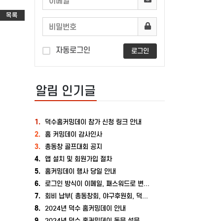
목록
자동로그인
로그인
알림 인기글
1.
덕수홈커밍데이 참가 신청 링크 안내
2.
홈 커밍데이 감사인사
3.
총동창 골프대회 공지
4.
앱 설치 및 회원가입 절차
5.
홈커밍데이 행사 당일 안내
6.
로그인 방식이 이메일, 패스워드로 변경되었습니다.
7.
회비 납부( 총동창회, 야구후원회, 덕수장학재단, 덕수포럼) 계좌 안내
8.
2024년 덕수 홈커밍데이 안내
9.
2024년 덕수 홈커밍데이 동문 설문 조사 결과