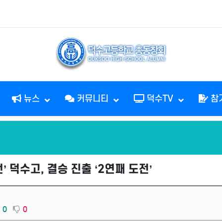
뉴스
커뮤니티
덕수TV
참
’ 덕수고, 결승 진출 ‘2연패 도전’
0
0