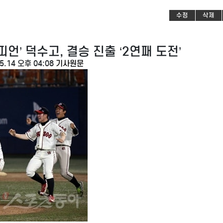
수정
삭제
언’ 덕수고, 결승 진출 ‘2연패 도전’
.14 오후 04:08
기사원문