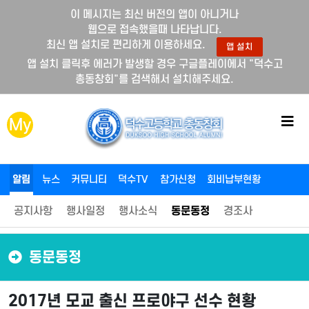
이 메시지는 최신 버전의 앱이 아니거나
웹으로 접속했을때 나타납니다.
최신 앱 설치로 편리하게 이용하세요.
앱 설치
앱 설치 클릭후 에러가 발생할 경우 구글플레이에서 "덕수고
총동창회"를 검색해서 설치해주세요.
메
My
뉴
버
튼
알림
뉴스
커뮤니티
덕수TV
참가신청
회비납부현황
공지사항
행사일정
행사소식
동문동정
경조사
동문동정
2017년 모교 출신 프로야구 선수 현황